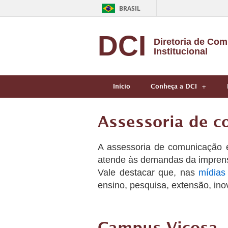
BRASIL
DCI
Diretoria de Co
Institucional
Início
Conheça a DCI
Assessoria de 
A assessoria de comunicação é 
atende às demandas da impren
Vale destacar que, nas
mídias
ensino, pesquisa, extensão, inov