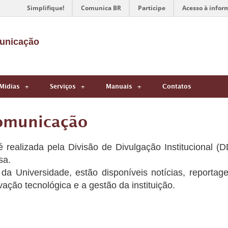
Simplifique!
Comunica BR
Participe
Acesso à infor
municação
Midias
Serviços
Manuais
Contatos
comunicação
realizada pela Divisão de Divulgação Institucional (D
sa.
da Universidade, estão disponíveis notícias, reportag
ação tecnológica e a gestão da instituição.