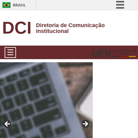
BRASIL
Simplifique!
DCI
Diretoria de Comunicação
Comunica BR
Institucional
Participe
Acesso à informação
☰
Legislação
Canais